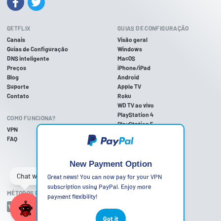
GETFLIX
GUIAS DE CONFIGURAÇÃO
Canais
Visão geral
Guias de Configuração
Windows
DNS inteligente
MacOS
Preços
iPhone/iPad
Blog
Android
Suporte
Apple TV
Contato
Roku
WD TV ao vivo
PlayStation 4
COMO FUNCIONA?
PlayStation 5
VPN
PlayStation 3
FAQ
Xbox One
Xbox 360
Nintendo Wii U
New Payment Option
Nintendo Wii
Great news! You can now pay for your VPN
subscription using PayPal. Enjoy more
MÉTODOS DE PAGAMENTO ACEITOS
payment flexibility!
Got it