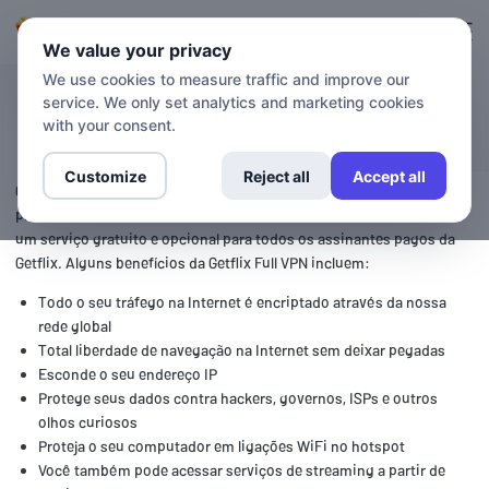
Login
Inscreva-se
We value your privacy
We use cookies to measure traffic and improve our
service. We only set analytics and marketing cookies
VPN
with your consent.
Customize
Reject all
Accept all
Getflix Full VPN (Virtual Private Network) fornece acesso seguro e
privado à Internet a todos os seus utilizadores. A nossa Full VPN é
um serviço gratuito e opcional para todos os assinantes pagos da
Getflix. Alguns benefícios da Getflix Full VPN incluem:
Todo o seu tráfego na Internet é encriptado através da nossa
rede global
Total liberdade de navegação na Internet sem deixar pegadas
Esconde o seu endereço IP
Protege seus dados contra hackers, governos, ISPs e outros
olhos curiosos
Proteja o seu computador em ligações WiFi no hotspot
Você também pode acessar serviços de streaming a partir de