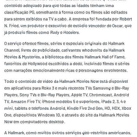
conteúdo adequado para que todas as idades tenham uma
classificação PG, semelhante à forma como os filmes são editados
para serem exibidos na TV a cabo. A empresa foi fundada por Robert
N. Fried, um produtor e executivo de estúdio vencedor de Oscar, que
já produziu filmes como
Rudy
e
Hoosiers
.
O serviço oferece filmes, séries e especiais originais do Hallmark
Channel, livres de publicidade, cativantes whodunits da Hallmark
Movies & Mysteries, a biblioteca dos filmes Hallmark Hall of Fame,
favoritos de Hollywood escolhidos a dedo, incluindo filmes e séries
com narrações emocionalmente ricas e personagens envolventes.
Todo o conteúdo de vídeo da Hallmark Movies Now está disponível
em aplicativos para Roku 3 e mais recentes TVs Samsung e Blu-Ray
Players, Sony TVs e Blu-Ray Players, Apple TV, Chromecast, Android
TV, Amazon Fire TV, iPhone modelos 5 e superiores, iPads 2, 3, 4 e
mini, tablets e telefones Android, Kindle Fire 2nd Gen, HD, HDX, Xbox
One, dispositivos Windows 10, e através do site da Hallmark Movies
Now em computadores desktop.
A Hallmark, como muitos outros serviços geo-restritos americanos,