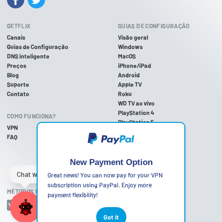
GETFLIX
GUIAS DE CONFIGURAÇÃO
Canais
Visão geral
Guias de Configuração
Windows
DNS inteligente
MacOS
Preços
iPhone/iPad
Blog
Android
Suporte
Apple TV
Contato
Roku
WD TV ao vivo
PlayStation 4
COMO FUNCIONA?
PlayStation 5
VPN
PlayStation 3
FAQ
Xbox One
Xbox 360
Nintendo Wii U
New Payment Option
Nintendo Wii
Great news! You can now pay for your VPN
subscription using PayPal. Enjoy more
MÉTODOS DE PAGAMENTO ACEITOS
payment flexibility!
Got it