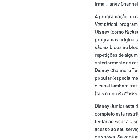
irmã Disney Channel
A programação no ca
Vampirina
), program
Disney (como
Micke
programas originai
são exibidos no blo
repetições de algum
anteriormente na red
Disney Channel e To
popular (especialme
o canal também traz
(tais como
PJ Masks
Disney Junior está 
completo está restri
tentar acessar a Dis
acesso ao seu servi
os shows. Se você e