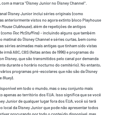
, com a marca "Disney Junior no Disney Channel".
nal Disney Junior inclui séries originais (como
as anteriormente vistos no agora extinto bloco Playhouse
y Mouse Clubhouse
), além de repetições de antigos
s (como
Doc McStuffins
) - incluindo alguns que também
co matinal do Disney Channel e séries curtas, bem como
as séries animadas mais antigas que tinham sido vistas
e irmã ABC, CBS (feitas antes de 1996) e programas do
on Disney, que são transmitidos pelo canal por demanda
nte durante o horário nocturno do cemitério). No entanto,
 vários programas pré-escolares que não são da Disney
e
Bluey
).
disponível em todo o mundo, mas o seu conjunto mais
to apenas ao território dos EUA. Isso significa que se você
ney Junior de qualquer lugar fora dos EUA, você só terá
ço local da Disney Junior que pode não apresentar todos
stiver procurando por todo o conteúdo disponível, mas