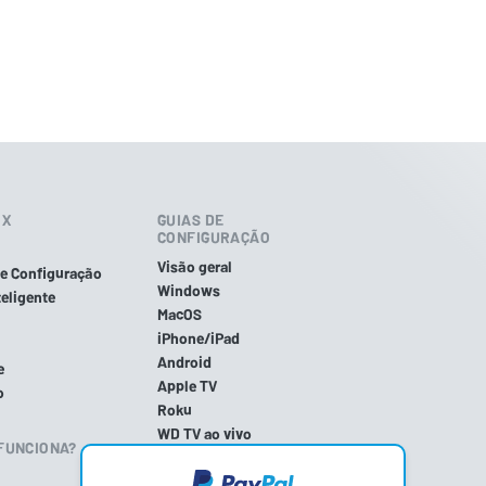
IX
GUIAS DE
CONFIGURAÇÃO
Visão geral
de Configuração
Windows
eligente
MacOS
iPhone/iPad
Android
e
Apple TV
o
Roku
WD TV ao vivo
FUNCIONA?
PlayStation 4
PlayStation 5