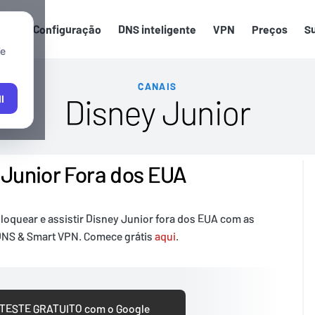
ias de Configuração
DNS inteligente
VPN
Preços
S
We
CANAIS
Disney Junior
l
 Junior Fora dos EUA
loquear e assistir Disney Junior fora dos EUA com as
 DNS & Smart VPN. Comece grátis
aqui
.
 TESTE GRATUITO com o Google